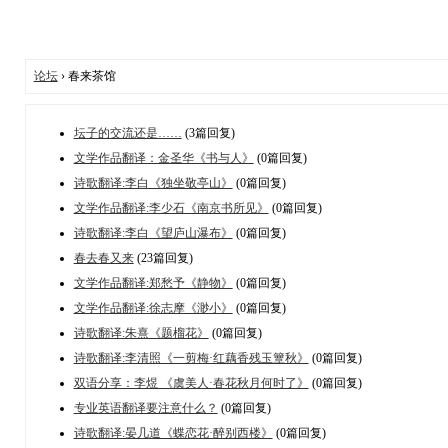
论坛
› 春来茶馆
坛子的交流还是……
(3篇回复)
文学作品翻译：金圣华《书与人》
(0篇回复)
诗歌翻译:李白《独坐敬亭山》
(0篇回复)
文学作品翻译:李少石《南京书所见》
(0篇回复)
诗歌翻译:李白《望庐山瀑布》
(0篇回复)
春去春又来
(23篇回复)
文学作品翻译:郑愁予《静物》
(0篇回复)
文学作品翻译:徐志摩《渺小》
(0篇回复)
诗歌翻译:朱熹《题榴花》
(0篇回复)
诗歌翻译:李清照《一剪梅·红藕香残玉簟秋》
(0篇回复)
双语分享：李煜 《虞美人·春花秋月何时了》
(0篇回复)
专业英语翻译要注意什么？
(0篇回复)
诗歌翻译:晏几道《蝶恋花·醉别西楼》
(0篇回复)