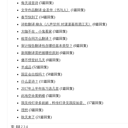
每天读首诗
(5篇回复)
文学作品翻译:金圣华《书与人》
(1篇回复)
春节快到了
(14篇回复)
诗歌翻译:柳永《八声甘州·对潇潇暮雨洒江天》
(0篇回复)
大咖不在，小鬼看家
(3篇回复)
租赁合同怎么翻译？
(0篇回复)
审计报告翻译包含哪些基本类型？
(0篇回复)
新闻翻译需把握哪些原则
(0篇回复)
傻不愣登好几天
(0篇回复)
半成品
(52篇回复)
国足会出线吗？
(58篇回复)
什么是诗？
(11篇回复)
2017年上半年练习选几首
(1篇回复)
此地空余黄鹤楼
(5篇回复)
我见传灯录多妩媚，料传灯录见我应如是。
(17篇回复)
理想
(3篇回复)
秋天来了
(21篇回复)
页:
[1]
2
3
4