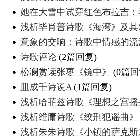
她在大雪中试穿红色布拉吉：
浅析毕肖普诗歌《海湾》及其
意象的交响：诗歌中情感的流
诗歌评论
(2篇回复)
松澜赏读张枣《镜中》
(0篇回
皿成千诗说A
(1篇回复)
浅析哈菲兹诗歌《理想之宫摇
浅析维庸诗歌《绞刑犯谣曲》
浅析朱朱诗歌《小镇的萨克斯