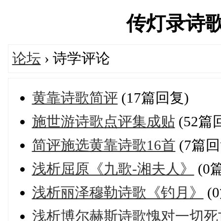
传灯录诗歌论坛
论坛
› 诗学评论
黄靠诗歌简评
(17篇回复)
施世游诗歌点评集成贴
(52篇
简评施选黄靠诗歌16首
(7篇回
浅析屈原《九歌-湘夫人》
(0
浅析丽泽穆勒诗歌《钓月》
(
浅析博尔赫斯诗歌愧对一切死