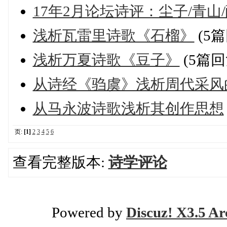
17年2月论坛诗评：尘子/青山/
浅析瓦雷里诗歌《石榴》
(5篇
浅析万夏诗歌《豆子》
(5篇回
从诗经《驺虞》浅析周代采风
从马永波诗歌浅析其创作思想
页:
[1]
2
3
4
5
6
查看完整版本:
诗学评论
Powered by
Discuz! X3.5 Ar