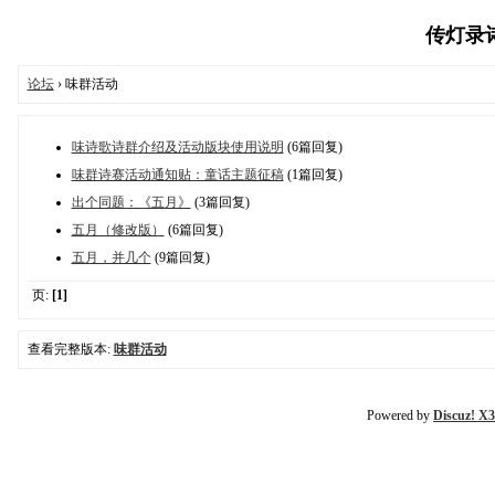
传灯录诗歌
论坛
› 味群活动
味诗歌诗群介绍及活动版块使用说明
(6篇回复)
味群诗赛活动通知贴：童话主题征稿
(1篇回复)
出个同题：《五月》
(3篇回复)
五月（修改版）
(6篇回复)
五月，并几个
(9篇回复)
页:
[1]
查看完整版本:
味群活动
Powered by
Discuz! X3