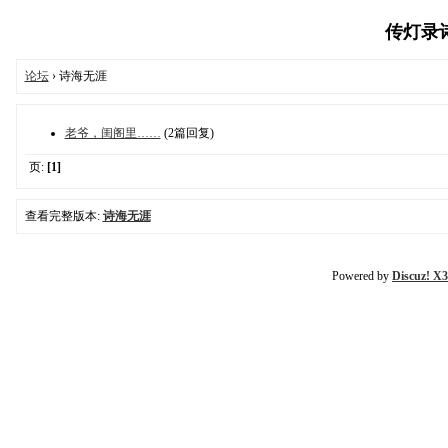
传灯录诗歌
论坛
› 诗海无涯
老爷，闺阁里……
(2篇回复)
页:
[1]
查看完整版本:
诗海无涯
Powered by
Discuz! X3