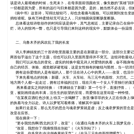
该是诗人最艰难的时候，生死未卜，在母亲面前强颜欢笑，像失败的“英雄”回
一切都是因为爱，所有的远行与归来都是因为爱。是的，她当然不必去说，但
《病中书》这首诗，写得比较轻巧，却也含着痛与孤独。可以猜测到发生变故
捎给谁呢。纵有万种柔情却无可说之人，只好独困病室断肠复断肠。
总体看这组诗歌创作的时间应该是病中，其气息相近，主要记录自己在病中的
烂，诗人的惊鸿一瞥，也只是引导我们来到这样的现实中，默默体会一份温情
二、乌鲁木齐的风吹乱了我的长发
诗人李婵娟发的三十首诗歌里面最主要的是在新疆这一部分。这部分主要记录
两首似乎溢出了这个主题，但也可以归入里面而显得并不突兀。这组诗歌最动
我们可以从地点的变化，虚实的转换中窥见诗人对爱情的执着，奋不顾身地去
自己的经历、体验、感觉都诉诸笔端，这是女性独有的敏锐与豁然，当一切消
拥有这份爱情的人是有福的人，那个活在诗人心中的男人——孜亚，也没什
下来先看地点的转换：新疆、火车、火车站、马三元牛肉面馆、大巴扎、二道
地方两个人都一起走过，拥有过幸福的过往，现在只有一个女人千里独行的落
再来看虚实之间的转换：《李婵娟去了新疆》算一个引子，直接抒情，；《
亚，被刻画得血肉丰满，活生生的欲望的呈现，而爱情在这里却是一种怜惜。
“在某夜店酒红色沙发上/你又一次喝醉了，孜亚/像菲菲的女人正在你身上/疯
的执着与全力以赴。诗人以梦笔写着疼痛，谁解其中滋味？
如果行走是实，那么无尽的思念与魂牵梦萦就是虚；反之魂牵梦萦的苦念是实
孜亚在应答。
现在摘录一下：
“更令我忧伤啊/西北的汉子，孜亚”（《在通往乌鲁木齐的火车上我梦见你
“孜亚，我想你了/我痛恨我在别处”（《火车到站了》）
“孜亚，你多穿衣/在这倒春寒的天气”（《在马三元牛肉面馆蹭暖气》）