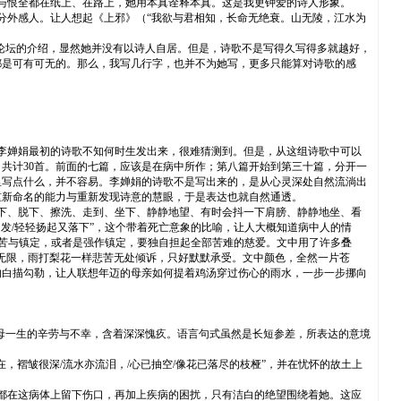
与恨全都在纸上、在路上，她用本真诠释本真。这是我更钟爱的诗人形象。
外感人。让人想起《上邪》（“我欲与君相知，长命无绝衰。山无陵，江水为
歌论坛的介绍，显然她并没有以诗人自居。但是，诗歌不是写得久写得多就越好，
都是可有可无的。那么，我写几行字，也并不为她写，更多只能算对诗歌的感
李婵娟最初的诗歌不知何时生发出来，很难猜测到。但是，从这组诗歌中可以
共计30首。前面的七篇，应该是在病中所作；第八篇开始到第三十篇，分开一
里写点什么，并不容易。李婵娟的诗歌不是写出来的，是从心灵深处自然流淌出
重新命名的能力与重新发现诗意的慧眼，于是表达也就自然通透。
下、脱下、擦洗、走到、坐下、静静地望、有时会抖一下肩膀、静静地坐、看
发/轻轻扬起又落下”，这个带着死亡意象的比喻，让人大概知道病中人的情
痛苦与镇定，或者是强作镇定，要独自担起全部苦难的慈爱。文中用了许多叠
忧愁无限，雨打梨花一样悲苦无处倾诉，只好默默承受。文中颜色，全然一片苍
的白描勾勒，让人联想年迈的母亲如何提着鸡汤穿过伤心的雨水，一步一步挪向
母一生的辛劳与不幸，含着深深愧疚。语言句式虽然是长短参差，所表达的意境
褶皱很深/流水亦流泪，/心已抽空/像花已落尽的枝桠”，并在忧怀的故土上
都在这病体上留下伤口，再加上疾病的困扰，只有洁白的绝望围绕着她。这应