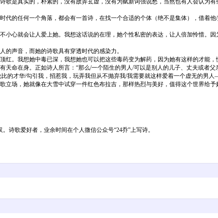
歌是真实的，朴素的，没有故弄玄虚，没有为赋新词强说愁，当然也有人会认为有
代的任何一个角落，都会有一首诗，在找一个合适的个体（绝不是集体），借着他/
小心就会让人爱上她。我想这话说的在理，她个性私密的表达，让人倍加怜惜。因
人的声音，而她的诗歌具有穿透时代的感染力。
顶红。我想她中毒已深，我想她也可以把这些毒药变为解药，因为她有这样的才能，
命在身。正如诗人所言：“那么/一个陌生的男人/可以是别人的儿子、丈夫或者父亲
伦比的才华/勾引我，招惹我，玩弄我但从不抛弃我/我需要就这样爱着一个虚无的男人—
歌立场，她就像在大雪中试穿一件红色布拉吉，那样热烈与美好，值得这个世界给予
。诗歌爱好者，业余时间在个人微信公众号“24乔”上写诗。