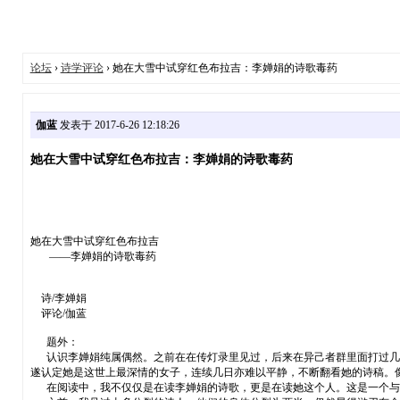
论坛
›
诗学评论
› 她在大雪中试穿红色布拉吉：李婵娟的诗歌毒药
伽蓝
发表于 2017-6-26 12:18:26
她在大雪中试穿红色布拉吉：李婵娟的诗歌毒药
她在大雪中试穿红色布拉吉
——李婵娟的诗歌毒药
诗/李婵娟
评论/伽蓝
题外：
认识李婵娟纯属偶然。之前在在传灯录里见过，后来在异己者群里面打过几个
遂认定她是这世上最深情的女子，连续几日亦难以平静，不断翻看她的诗稿。
在阅读中，我不仅仅是在读李婵娟的诗歌，更是在读她这个人。这是一个与