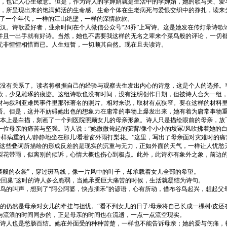
也让人心生敬意。但是，作为诗人的李婵娟就是生活中的李婵娟，她的歌与哭、爱
所呈现出来的饱满鲜活的生命感、生命个体在生老病死与爱恨交织中的挣扎，读来分
换了一个年代，一样的江山绝壁，一样的深情款款。
。诗歌爱好者，业余时间在个人微信公众号“24乔”上写诗。这是她发在传灯录诗
并且一出手就有好诗。当然，她也不需要我这样的无名之辈来个菜鸟般的评论，一切
无非惺惺相惜而已。人生短暂，一切顺其自然。现在且去读诗。
有关系了。读者将根据自己的经验与观察去生发出内心的诗意，这是个人的选择。
歌，少见雕琢的痕迹。这组诗歌也没有时间，没有注明创作日期，但被诗人合为一组，
取材与叙利亚难民事件里那张著名的照片。相对来说，取材有点狭窄。要在这样的材料
语。但是，这并不妨碍她出色的想象力在庸常的事物上爆发出来，她有着为庸常事物
上是白描，刻画了一个到医院照顾女儿的母亲形象。诗人只是描绘眼前的母亲，放
位母亲的痛苦与坚强。诗人说：“她微微耸起的驼背/像个小小的坟冢/风吹拂着她的白
一样病重的人/静静地坐在那儿/看着窗外雨打梨花。”这里，写出了母亲面对灾难时的
 ，但是与这些叠词所描绘的形成反差的是现实的沉重与无力，正如外面的天气，一样让人
梨花带雨，似离别的倾诉，心情大概也伤心到极点。此外，此诗亦有象外之象，前边
般的衣裳”，穿过斑马线，像一片风中的叶子，却承载着女儿全部的希望。
亲回巢”这时的诗人多么脆弱，当她承受巨大痛苦的时候，生活就凝结为诗句。
的叫声，想到了“阿公阿婆，快点插禾”的谚语，心有所动，借布谷鸟起兴，想起父
然是母亲对女儿的牵挂与担忧。“看不到女儿的日子/母亲将自己长成一棵树/皮还在，
与流浪的时间同步的，正是母亲的时间也在流逝，一点一点流空现实。
人也是愁肠百结。她在外面受的种种苦楚，一样也不能告诉母亲；她的爱与伤痛，