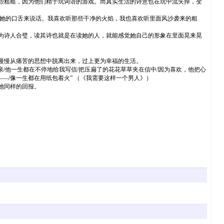
些粗糙，因为他们精于玩词语的游戏。而真实生活的诗意也在玩中流失掉，变
她的口舌来说话。我喜欢听那些干净的火焰，我也喜欢听里面风沙袭来的粗
为诗人合璧，读其诗也就是在读她的人，就能感觉她自己的形象在里面晃来晃
慢慢从痛苦的思想中脱离出来，过上更为幸福的生活。
/他一生都在不停地给我写信/把压扁了的花花草草夹在信中/因为喜欢，他把心
—/像一生都在用纸包着火” （《我需要这样一个男人》）
她同样的回报。