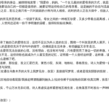
到母亲的身边，她悄悄地发誓：“我爱你，妈妈。”一个女儿最好的爱母亲的方式，就
她要说自己的一切都是值得的，她要证明这些给自己的母亲看。这是她的不自信与流
之后，彩云之南只有一只叫妞妞的小狗与诗人相依。此时的诗人正在大病中，但故人
所见所思所感，一切源于真实。母女之间的一种相互珍爱，又多少带着点疏离感，
，人世间总还有一份干净明澈的温暖，值得轻轻贴在胸前。
了她自己的爱情生活，这些不足以为外人道的生活，围绕一个叫孜亚的男人展开。
人的是那些充斥于诗句中的细节，仿佛就是生活本身，有些龌龊又非常圣洁。
爱而无法自拔的心境。没有理由，也没有对与错，只有爱照亮了身边一切的卑微。
失不见，这些诗歌也就成为个人最宝贵的记忆，证明着一个人曾经这样爱，这样痛，
么遗憾了吧。
桥、那拉提、首义汇星巴克、篱笆小院、东湖、地铁站、香格里拉。诗人为爱情一
寞与深情。
在通往乌鲁木齐的火车上我梦见你，孜亚》直接描写梦境，或者是现实阴影的投射，
狂地扭动着屁股/我操起啤酒瓶砸到她头上/拉好你裤子拉链拖你回家/你真沉啊，孜亚
，千山万水无非幻境。诗人将虚实这样紧密地互相生发，在角落里不时发出一声呻
，孜亚》）