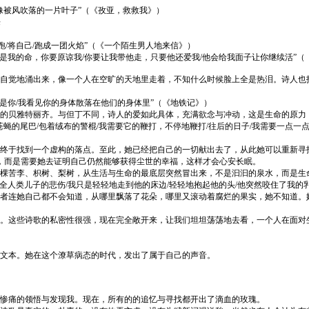
像被风吹落的一片叶子”（《孜亚，救救我》）
来
跑/将自己/跑成一团火焰”（《一个陌生男人地来信》）
是我的命，你要原谅我/你要让我带他走，只要他还爱我/他会给我面子让你继续活”（
觉地涌出来，像一个人在空旷的天地里走着，不知什么时候脸上全是热泪。诗人也
是你/我看见你的身体散落在他们的身体里”（《地铁记》）
的贝雅特丽齐。与但丁不同，诗人的爱如此具体，充满欲念与冲动，这是生命的原力
苍蝇的尾巴/包着绒布的警棍/我需要它的鞭打，不停地鞭打/往后的日子/我需要一点一
于找到一个虚构的落点。至此，她已经把自己的一切献出去了，从此她可以重新寻
，而是需要她去证明自己仍然能够获得尘世的幸福，这样才会心安长眠。
棵苦李、枳树、梨树，从生活与生命的最底层突然冒出来，不是汩汩的泉水，而是生
全人类儿子的悲伤/我只是轻轻地走到他的床边/轻轻地抱起他的头/他突然咬住了我的
连她自己都不会知道，从哪里飘落了花朵，哪里又滚动着腐烂的果实，她不知道。
这些诗歌的私密性很强，现在完全敞开来，让我们坦坦荡荡地去看，一个人在面对
文本。她在这个潦草病态的时代，发出了属于自己的声音。
惨痛的领悟与发现我。现在，所有的的追忆与寻找都开出了滴血的玫瑰。