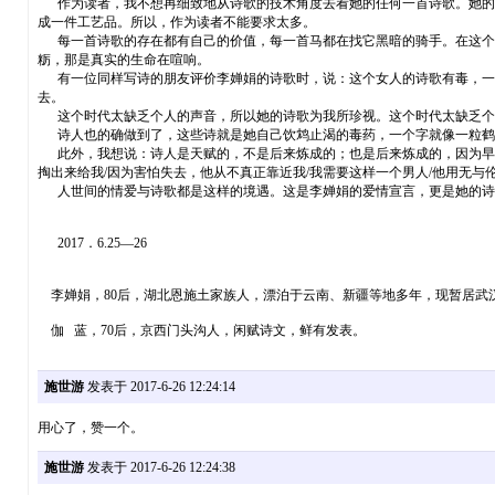
作为读者，我不想再细致地从诗歌的技术角度去看她的任何一首诗歌。她的诗
成一件工艺品。所以，作为读者不能要求太多。
每一首诗歌的存在都有自己的价值，每一首马都在找它黑暗的骑手。在这个时
粝，那是真实的生命在喧响。
有一位同样写诗的朋友评价李婵娟的诗歌时，说：这个女人的诗歌有毒，一不
去。
这个时代太缺乏个人的声音，所以她的诗歌为我所珍视。这个时代太缺乏个
诗人也的确做到了，这些诗就是她自己饮鸩止渴的毒药，一个字就像一粒鹤
此外，我想说：诗人是天赋的，不是后来炼成的；也是后来炼成的，因为早有天
掏出来给我/因为害怕失去，他从不真正靠近我/我需要这样一个男人/他用无与
人世间的情爱与诗歌都是这样的境遇。这是李婵娟的爱情宣言，更是她的诗
2017．6.25—26
李婵娟，80后，湖北恩施土家族人，漂泊于云南、新疆等地多年，现暂居武汉
伽 蓝，70后，京西门头沟人，闲赋诗文，鲜有发表。
施世游
发表于 2017-6-26 12:24:14
用心了，赞一个。
施世游
发表于 2017-6-26 12:24:38