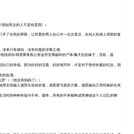
《假如死去的人不是你是我》）
打开了生死的界限，让所爱的男人在心中一次次复活，在别人的身上局部的复
，读来只有感动，没有丝毫的淫亵之感。
点地找回你/我需要夜夜占有这些支离破碎的尸体/像天生的婊子，淫娃，荡
找自己的幸福。因为好好的活着，好好地写作，才是对于曾经的最好纪念。因
命的血涌。
乳房”（《他没有妈妈了》）
她用全部融入感受生命的价值，感受爱与真的力量，感受她自己所经验的生死
生活时的种种幸福与不幸。最终，所有的不幸都构成李婵娟这个人记忆的整