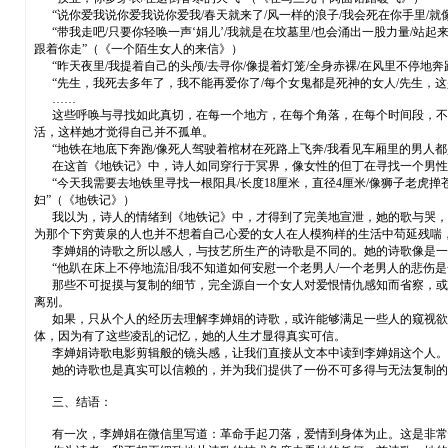
“说你爱我说你爱我说你爱我/春天就来了/风一样的浪子/我会死在你手里/就
“带我走吧/只要你轻唤一声‘娟儿’/我就是在坟墓里/也会涌出一股力量/站起
跟着你走”（《一个陌生女人的来信》）
“昨天夜里/我提着自己的头颅/去寻你/像提着灯笼/全身赤裸/在风里不停地奔
“先生，我死去多年了，我不能再爱你了/每个女鬼都是死神的女人/先生，这
……
这些呼唤与寻找如此真切，在每一个地方，在每个角落，在每个时间段，不自
活，这样她才觉得自己并不孤单。
“地铁在地底下奔跑/像死人驾驶着棺材在死路上飞奔/我看见车厢里的男人都
在这首《地铁记》中，诗人如同穿行于冥界，像女性的但丁在寻找一个男性
“今天我需要去地铁里寻找一根阳具/长度18厘米，直径4厘米/像狮子老虎掸
妇”（《地铁记》）
我以为，诗人的情绪到《地铁记》中，才得到了完美地宣泄，她的歌与哭，终
为那个下穷黄泉的人也并不想着自己心爱的女人在人模狗样的生活中苟延残喘
李婵娟的诗歌之所以感人，与技艺所生产的诗歌是不同的。她的诗歌像是一
“他趴在床上不停地流泪/我不知道如何安慰一个老男人/一个老男人的悲伤是
那些不可捉摸与复制的细节，完全源自一个女人对爱恨情仇感知而省察，或者
离别。
如果，只从个人的经历去理解李婵娟的诗歌，或许能够满足一些人的窥视欲。
体，因为有了这些凌乱的记忆，她的人生才显得真实可信。
李婵娟诗歌电影剪辑般的镜头感，让我们直接从文本中读到李婵娟这个人。
她的诗歌也是真实可以信赖的，并为我们提供了一份不可多得与无法复制的
三、结语：
有一次，李婵娟在微信里写道：革命手起刀落，爱情到身体为止。这是非常