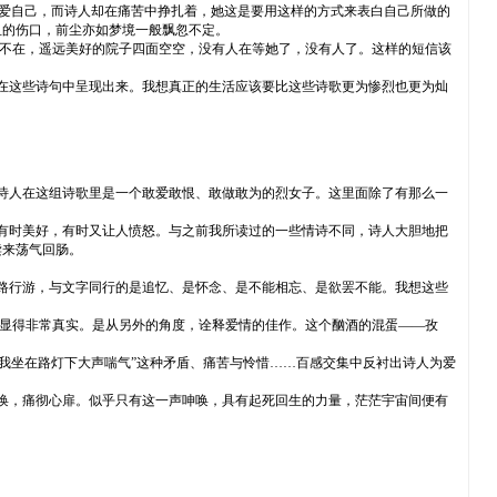
是爱自己，而诗人却在痛苦中挣扎着，她这是要用这样的方式来表白自己所做的
血的伤口，前尘亦如梦境一般飘忽不定。
不在，遥远美好的院子四面空空，没有人在等她了，没有人了。这样的短信该
在这些诗句中呈现出来。我想真正的生活应该要比这些诗歌更为惨烈也更为灿
诗人在这组诗歌里是一个敢爱敢恨、敢做敢为的烈女子。这里面除了有那么一
有时美好，有时又让人愤怒。与之前我所读过的一些情诗不同，诗人大胆地把
读来荡气回肠。
路行游，与文字同行的是追忆、是怀念、是不能相忘、是欲罢不能。我想这些
显得非常真实。是从另外的角度，诠释爱情的佳作。这个酗酒的混蛋——孜
/我坐在路灯下大声喘气”这种矛盾、痛苦与怜惜……百感交集中反衬出诗人为爱
唤，痛彻心扉。似乎只有这一声呻唤，具有起死回生的力量，茫茫宇宙间便有