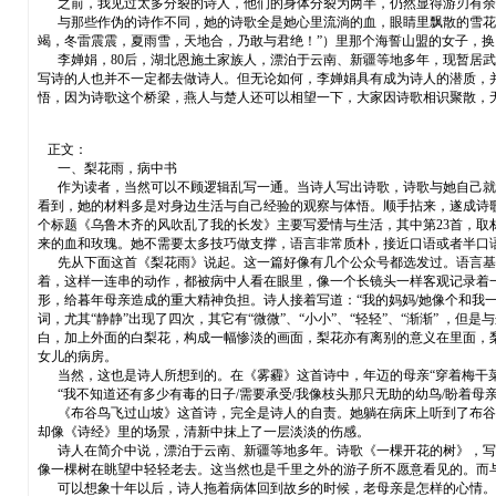
之前，我见过太多分裂的诗人，他们的身体分裂为两半，仍然显得游刃有余，
与那些作伪的诗作不同，她的诗歌全是她心里流淌的血，眼睛里飘散的雪花，
竭，冬雷震震，夏雨雪，天地合，乃敢与君绝！”）里那个海誓山盟的女子，
李婵娟，80后，湖北恩施土家族人，漂泊于云南、新疆等地多年，现暂居武汉
写诗的人也并不一定都去做诗人。但无论如何，李婵娟具有成为诗人的潜质，
悟，因为诗歌这个桥梁，燕人与楚人还可以相望一下，大家因诗歌相识聚散，
正文：
一、梨花雨，病中书
作为读者，当然可以不顾逻辑乱写一通。当诗人写出诗歌，诗歌与她自己就没
看到，她的材料多是对身边生活与自己经验的观察与体悟。顺手拈来，遂成诗
个标题《乌鲁木齐的风吹乱了我的长发》主要写爱情与生活，其中第23首，
来的血和玫瑰。她不需要太多技巧做支撑，语言非常质朴，接近口语或者半口
先从下面这首《梨花雨》说起。这一篇好像有几个公众号都选发过。语言基本
着，这样一连串的动作，都被病中人看在眼里，像一个长镜头一样客观记录着一
形，给暮年母亲造成的重大精神负担。诗人接着写道：“我的妈妈/她像个和我
词，尤其“静静”出现了四次，其它有“微微”、“小小”、“轻轻”、“渐渐”
白，加上外面的白梨花，构成一幅惨淡的画面，梨花亦有离别的意义在里面，
女儿的病房。
当然，这也是诗人所想到的。在《雾霾》这首诗中，年迈的母亲“穿着梅干菜
“我不知道还有多少有毒的日子/需要承受/我像枝头那只无助的幼鸟/盼着母
《布谷鸟飞过山坡》这首诗，完全是诗人的自责。她躺在病床上听到了布谷鸟
却像《诗经》里的场景，清新中抹上了一层淡淡的伤感。
诗人在简介中说，漂泊于云南、新疆等地多年。诗歌《一棵开花的树》，写的仍
像一棵树在眺望中轻轻老去。这当然也是千里之外的游子所不愿意看见的。而
可以想象十年以后，诗人拖着病体回到故乡的时候，老母亲是怎样的心情。诗