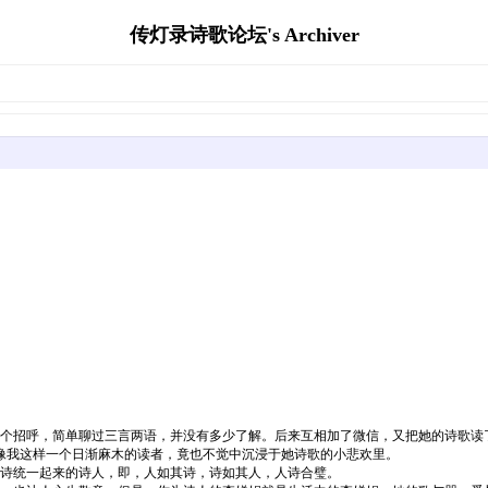
传灯录诗歌论坛's Archiver
招呼，简单聊过三言两语，并没有多少了解。后来互相加了微信，又把她的诗歌读
像我这样一个日渐麻木的读者，竟也不觉中沉浸于她诗歌的小悲欢里。
诗统一起来的诗人，即，人如其诗，诗如其人，人诗合璧。