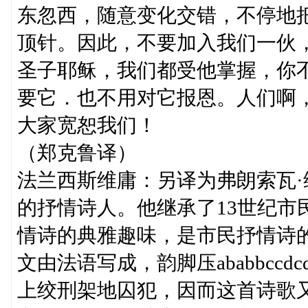
东忽西，随意变化交错，不停地
顶针。因此，不要加入我们一伙
圣子耶稣，我们都受他掌握，你
要它．也不用对它报恩。人们啊
大家宽恕我们！
（郑克鲁译）
法兰西斯维庸：另译为弗朗索瓦·维庸(F
的抒情诗人。他继承了13世纪市
情诗的典雅趣味，是市民抒情诗
文由法语写成，韵脚压ababbc
上绞刑架地囚犯，因而这首诗歌