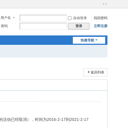
切
换
用户名
自动登录
找回密码
到
宽
密码
立即注册
登录
版
快捷导航
返回列表
经取消），时间为2016-2-17到2021-2-17