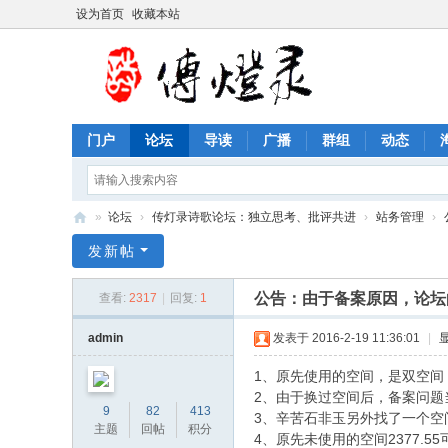
设为首页
收藏本站
门户
论坛
导读
广播
群组
动态
»
论坛
›
传灯录诗歌论坛：独立思考、批评共进
›
站务管理
›
传
发新帖
灯
公告：由于备案原因，论坛
查看:
2317
|
回复:
1
录
诗
admin
发表于 2016-2-19 11:36:01
|
歌
1、原先使用的空间，是双空间，
论
2、由于换过空间后，备案问
9
82
413
3、辛苦石非玉另外找了一个空间，
坛
主题
回帖
积分
4、原先未使用的空间2377.55可