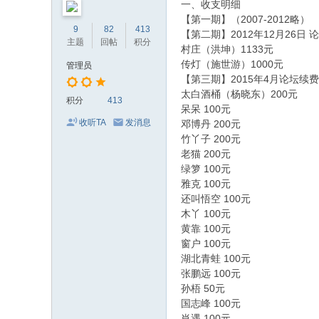
一、收支明细
【第一期】（2007-2012略）
9
82
413
【第二期】2012年12月26日 
主题
回帖
积分
村庄（洪坤）1133元
传灯（施世游）1000元
管理员
【第三期】2015年4月论坛续费
太白酒桶（杨晓东）200元
积分
413
呆呆 100元
收听TA
发消息
邓博丹 200元
竹丫子 200元
老猫 200元
绿箩 100元
雅克 100元
还叫悟空 100元
木丫 100元
黄靠 100元
窗户 100元
湖北青蛙 100元
张鹏远 100元
孙梧 50元
国志峰 100元
肖遇 100元