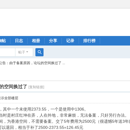
淘帖
日志
相册
分享
记录
排行榜
帖子
搜
公告：由于备案原因，论坛的空间换过了 ...
索
的空间换过了
[复制链接]
显示全部楼层
其中一个未使用2373.55，一个是使用中1306。
题当时是村庄红坤在弄，人在外地，非常麻烦，无法备案，只好另行办法。
为香港空间，不需要备案。交了5年费用为2500元（很遗憾5年送3年的活动已
以退回，相当于补了2500-2373.55=126.45元