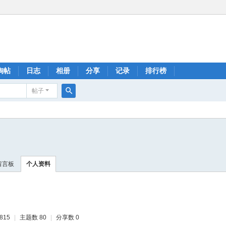
淘帖
日志
相册
分享
记录
排行榜
帖子
搜
索
留言板
个人资料
815
|
主题数 80
|
分享数 0