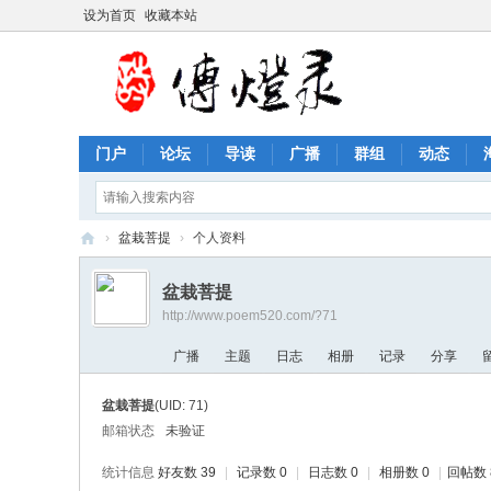
设为首页
收藏本站
门户
论坛
导读
广播
群组
动态
›
盆栽菩提
›
个人资料
传
盆栽菩提
灯
http://www.poem520.com/?71
录
广播
主题
日志
相册
记录
分享
诗
歌
盆栽菩提
(UID: 71)
论
邮箱状态
未验证
坛
统计信息
好友数 39
|
记录数 0
|
日志数 0
|
相册数 0
|
回帖数 