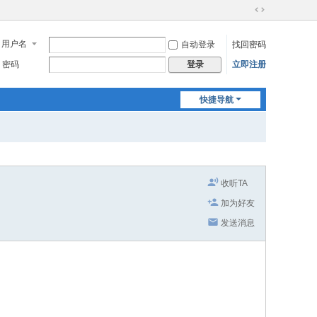
切
换
用户名
自动登录
找回密码
到
宽
密码
立即注册
登录
版
快捷导航
收听TA
加为好友
发送消息